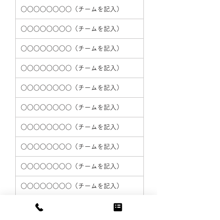
○○○○○○○○（チームを記入）
○○○○○○○○（チームを記入）
○○○○○○○○（チームを記入）
○○○○○○○○（チームを記入）
○○○○○○○○（チームを記入）
○○○○○○○○（チームを記入）
○○○○○○○○（チームを記入）
○○○○○○○○（チームを記入）
○○○○○○○○（チームを記入）
○○○○○○○○（チームを記入）
○○○○○○○○（チームを記入）