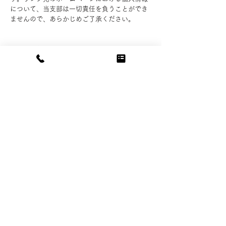
について、当支部は一切責任を負うことができ
ませんので、あらかじめご了承ください。
3）個人情報の保管場所について
当支部ホームページはWixを利用しており、個
人情報は日本国外のデーターセンターで保管さ
れる場合があります。
詳細はWix社のプライバシーポリシーをご確認
ください。
https://ja.wix.com/about/privacy
7．個人情報の取り扱いの改定について
当支部は、お客さまの個人情報をより一層保護
するため、本個人情報の取り扱いにおける取り
組みについて、適宜見直し、改定いたします。
なお、本個人情報の取り扱いの改定につきまし
ては、当支部ホームページで随時掲載いたしま
す。
8．個人情報についてのお問合せ先